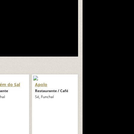
ém do Sal
Apolo
rante
Restaurante / Café
hal
Sé, Funchal