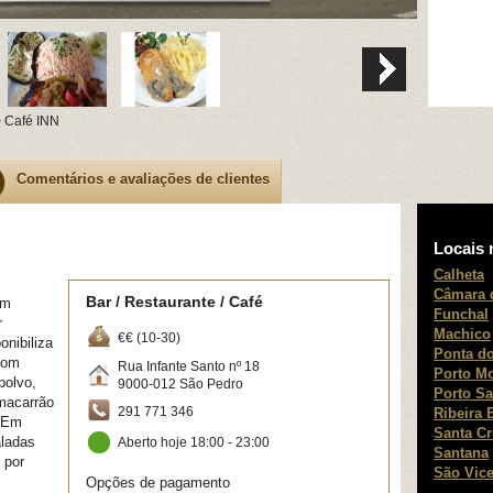
 Café INN
Comentários e avaliações de clientes
Locais 
Calheta
Câmara 
Bar / Restaurante / Café
em
Funchal
r
Machico
€€ (10-30)
onibiliza
Ponta do
com
Rua Infante Santo nº 18
Porto M
polvo,
9000-012
São Pedro
Porto Sa
 macarrão
291 771 346
Ribeira 
. Em
Santa C
aladas
Aberto hoje 18:00 - 23:00
Santana
 por
São Vice
Opções de pagamento