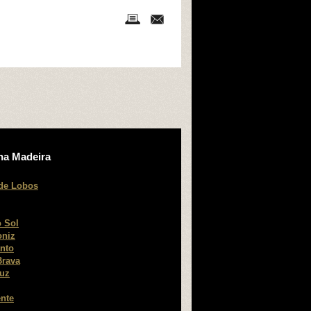
na Madeira
de Lobos
 Sol
oniz
nto
Brava
ruz
nte