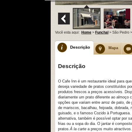
Você esta aqui:
Home
>
Funchal
> São Pedro >
Descrição
Mapa
Descrição
O Cafe Inn é um restaurante ideal para qu
deseja variedade de pratos constituídos po
produtos frescos a preços acessíveis. Disp
diariamente um prato diferente ao almoço 
opções que variam entre arroz de pato, de 
de mariscos, bacalhau, feijoada, dobrada,
guisado, e o famoso Cozido à Portuguesa
alternativa, também é possível optar por s
frias ou a sopa do dia. O jantar é composto
pratos
À la carte
a preços muito atractivos.