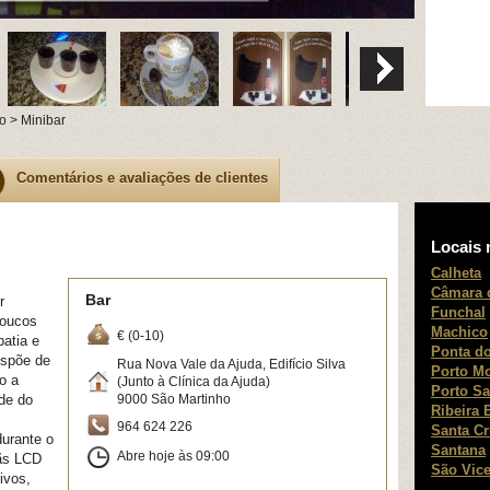
o > Minibar
Comentários e avaliações de clientes
Locais 
Calheta
Câmara 
Bar
r
Funchal
poucos
Machico
€ (0-10)
patia e
Ponta do
ispõe de
Rua Nova Vale da Ajuda, Edifício Silva
Porto M
o a
(Junto à Clínica da Ajuda)
Porto Sa
de do
9000
São Martinho
Ribeira 
964 624 226
Santa C
durante o
Santana
Abre hoje às 09:00
rãs LCD
São Vice
ivos,