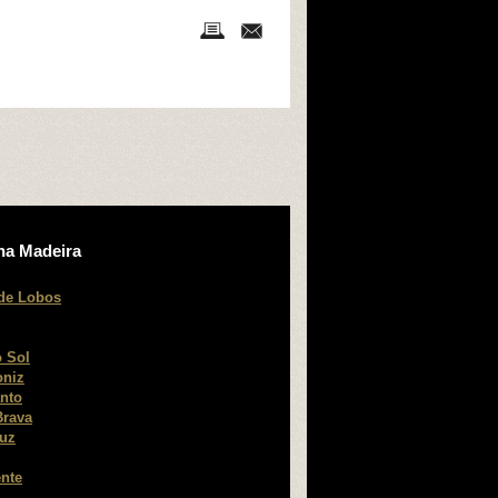
na Madeira
de Lobos
 Sol
oniz
nto
Brava
ruz
nte