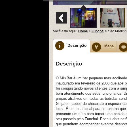
Você esta aqui:
Home
>
Funchal
> São Martinh
Descrição
Mapa
Descrição
O MiniBar é um bar pequeno mas acolhedo
inaugurado em fevereiro de 2008 que aos 
foi conquistando novos clientes com a sim
bom atendimento dos seus funcionarios. D
preços atrativos em todas as bebidas send
Ginja em copos de chocolate a especialida
local. É um local ideal para os turistas que
procuram um sítio para tomar uma bebida 
seu passeio pelo Funchal. Possui dois ec
que permitem acompanhar eventos desport