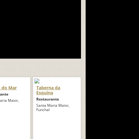
a do Mar
Taberna da
Esquina
rante
Restaurante
aria Maior,
Santa Maria Maior,
Funchal