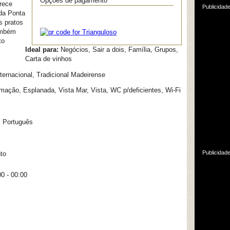
Opções de pagamento
erece
Publicidad
 da Ponta
s pratos
ambém
to
Ideal para:
Negócios, Sair a dois, Família, Grupos,
Carta de vinhos
ternacional, Tradicional Madeirense
mação, Esplanada, Vista Mar, Vista, WC p/deficientes, Wi-Fi
, Português
Publicidad
to
00 - 00:00