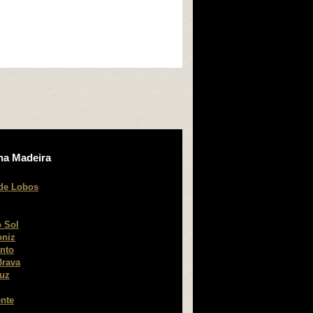
na Madeira
de Lobos
 Sol
oniz
nto
Brava
ruz
nte