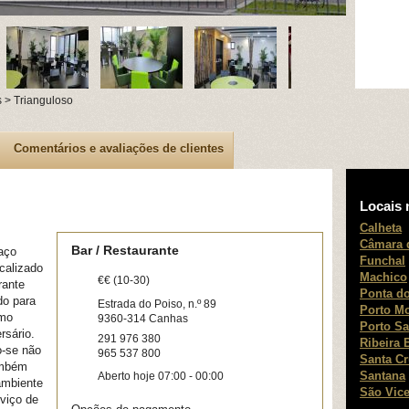
 > Trianguloso
Comentários e avaliações de clientes
Locais 
Calheta
Câmara 
Bar / Restaurante
aço
Funchal
calizado
Machico
€€ (10-30)
rante
Ponta do
do para
Estrada do Poiso, n.º 89
Porto M
omo
9360-314
Canhas
Porto Sa
rsário.
291 976 380
Ribeira 
o-se não
965 537 800
Santa C
ambém
Santana
Aberto hoje 07:00 - 00:00
ambiente
São Vice
viço de