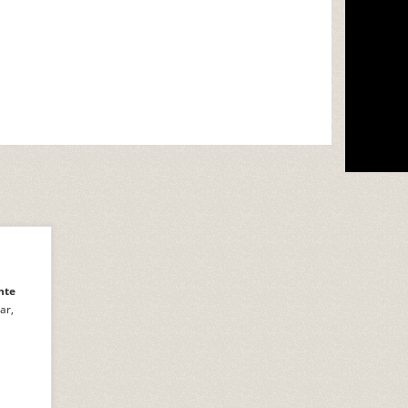
nte
ar,