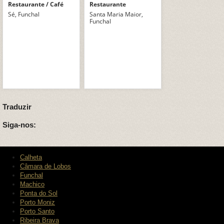
Restaurante / Café
Restaurante
Sé, Funchal
Santa Maria Maior,
Funchal
Traduzir
Siga-nos:
Calheta
Câmara de Lobos
Funchal
Machico
Ponta do Sol
Porto Moniz
Porto Santo
Ribeira Brava