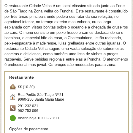
O restaurante Cidade Velha é um local clássico situado junto ao Forte
de São Tiago na Zona Velha do Funchal. Este restaurante é constituído
por três áreas principais onde poderá desfrutar da sua refeição; no
agradável interior, no terraço exterior mas coberto, ou na larga
esplanada com vistas bonitas sobre o oceano e a chegada de cruzeiros
ao cais. O menu consiste em peixe fresco e carnes destacando-se o
bacalhau, o especial bife da casa, o Chateaubriand, leitão recheado,
peixe-espadarte à madeirense, lulas grelhadas entre outras iguarias. O
restaurante Cidade Velha sugere uma vasta selecção de sobremesas
caseiras e deliciosas, como também uma lista de vinhos a preços
razoáveis. Serve bebidas regionais entre elas a Poncha. O atendimento
é profissional mas jovial. Os preços são moderados para a zona.
Restaurante
€€ (10-30)
Rua Portão São Tiago Nº 21
9060-250
Santa Maria Maior
291 232 021
962 753 096
Aberto hoje 10:00 - 23:00
Opções de pagamento