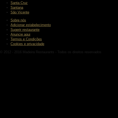
Santa Cruz
Santana
São Vicente
Sobre nós
Adicionar estabelecimento
Sugerir restaurante
Anuncie aqui
Termos e Condições
Cookies e privacidade
© 2012 - 2016 Madeira Restaurants - Todos os direitos reservados