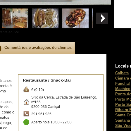
rente ao Sol
Comentários e avaliações de clientes
Locais 
Calheta
Câmara 
Restaurante / Snack-Bar
25 anos
Funchal
menta é
Machico
€ (0-10)
como
Ponta do
Sitio da Cerca, Estrada de São Lourenço,
Porto M
o lapas,
nº166
Porto Sa
de da
9200-036
Caniçal
Ribeira 
ns como o
291 961 935
Santa C
pratos
Santana
e/prego,
Aberto hoje 10:00 - 22:00
São Vice
ém do