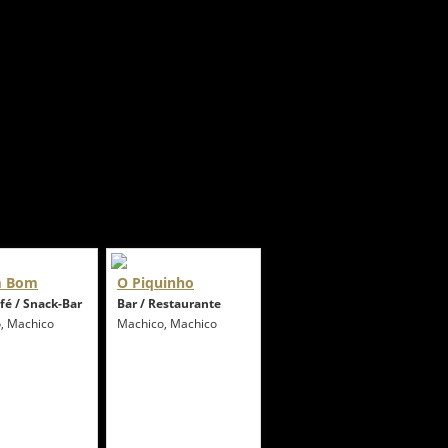
m Bom
O Piquinho
afé / Snack-Bar
Bar / Restaurante
, Machico
Machico, Machico