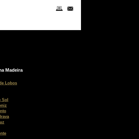
na Madeira
de Lobos
 Sol
oniz
nto
Brava
ruz
nte