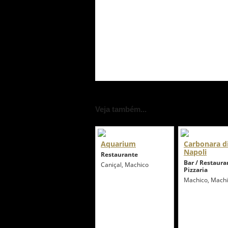
Veja também...
Aquarium
Carbonara d
Napoli
Restaurante
Bar / Restaura
Caniçal, Machico
Pizzaria
Machico, Mach