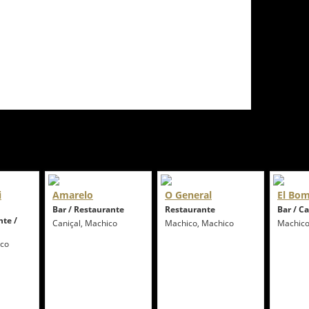
i
Amarelo
O General
El Bo
Bar / Restaurante
Restaurante
Bar / C
nte /
Caniçal, Machico
Machico, Machico
Machico
ico