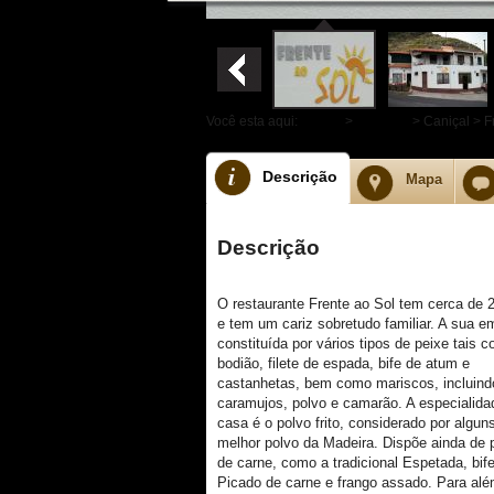
Você esta aqui:
Home
>
Machico
> Caniçal > F
Descrição
Mapa
Descrição
O restaurante Frente ao Sol tem cerca de 
e tem um cariz sobretudo familiar. A sua e
constituída por vários tipos de peixe tais 
bodião, filete de espada, bife de atum e
castanhetas, bem como mariscos, incluind
caramujos, polvo e camarão. A especialida
casa é o polvo frito, considerado por algu
melhor polvo da Madeira. Dispõe ainda de 
de carne, como a tradicional Espetada, bif
Picado de carne e frango assado. Para al